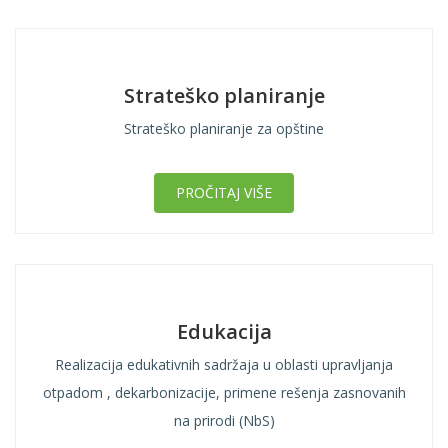
Strateško planiranje
Strateško planiranje za opštine
PROČITAJ VIŠE
Edukacija
Realizacija edukativnih sadržaja u oblasti upravljanja
otpadom , dekarbonizacije, primene rešenja zasnovanih
na prirodi (NbS)