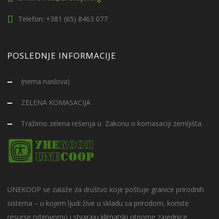
Telefon: +381 (65) 8463 077
POSLEDNJE INFORMACIJE
(nema naslova)
ZELENA KOMASACIJA
Tražimo zelena rešenja u Zakonu o komasaciji zemljišta
UNEKOOP se zalaže za društvo koje poštuje granice prirodnih
sistema – u kojem ljudi žive u skladu sa prirodom, koriste
resurse odgovorno i stvaraju klimatski otporne zajednice