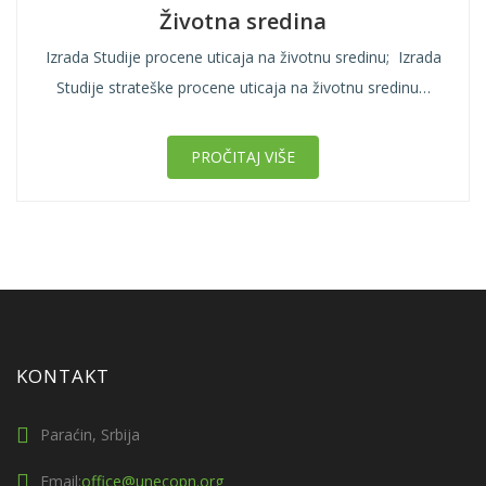
Životna sredina
Izrada Studije procene uticaja na životnu sredinu; Izrada
Studije strateške procene uticaja na životnu sredinu…
PROČITAJ VIŠE
KONTAKT
Paraćin, Srbija
Email:
office@unecopn.org